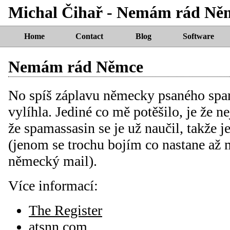
Michal Čihař - Nemám rád Ně
Home
Contact
Blog
Software
Nemám rád Němce
No spíš záplavu německy psaného spam
vylíhla. Jediné co mě potěšilo, je že 
že spamassasin se je už naučil, takže 
(jenom se trochu bojím co nastane až 
německý mail).
Více informací:
The Register
atsnn.com