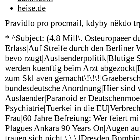
heise.de
Pravidlo pro procmail, kdyby někdo t
* ^Subject: (4,8 Mill\. Osteuropaeer 
Erlass|Auf Streife durch den Berliner
bevo rzugt|Auslaenderpolitik|Blutige S
werden kuenftig beim Arzt abgezockt|
zum Skl aven gemacht\!\!\!|Graebersc
bundesdeutsche Anordnung|Hier sind w
Auslaender|Paranoid er Deutschenmoe
Psychiatrie|Tuerkei in die EU|Verbrec
Frau|60 Jahre Befreiung: Wer feiert m
Plagues Ankara 90 Years On|Augen au
trauen sich nicht \.\.\.|Dresden Bombi