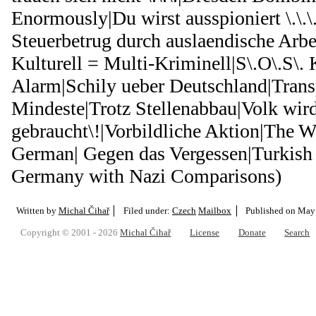
Enormously|Du wirst ausspioniert \.\.\
Steuerbetrug durch auslaendische Arbe
Kulturell = Multi-Kriminell|S\.O\.S\. K
Alarm|Schily ueber Deutschland|Transp
Mindeste|Trotz Stellenabbau|Volk wir
gebraucht\!|Vorbildliche Aktion|The 
German| Gegen das Vergessen|Turkish
Germany with Nazi Comparisons)
Written by
Michal Čihař
Filed under:
Czech
Mailbox
Published on
May 
Copyright © 2001 - 2026
Michal Čihař
License
Donate
Search