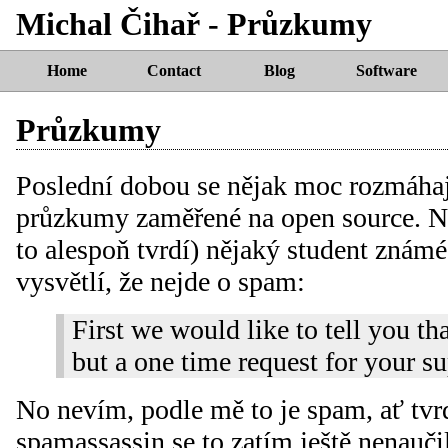
Michal Čihař - Průzkumy
Home
Contact
Blog
Software
Průzkumy
Poslední dobou se nějak moc rozmáhaj
průzkumy zaměřené na open source. Ne
to alespoň tvrdí) nějaký student známé
vysvětlí, že nejde o spam:
First we would like to tell you tha
but a one time request for your su
No nevím, podle mě to je spam, ať tvr
spamassassin se to zatím ještě nenaučil