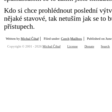
Kdo si chce prohlédnout poslední výt
nějaké stavové, tak netuším jak se to b
přístupech.
Written by
Michal Čihař
Filed under:
Czech
Mailbox
Published on
June
Copyright © 2001 - 2026
Michal Čihař
License
Donate
Search