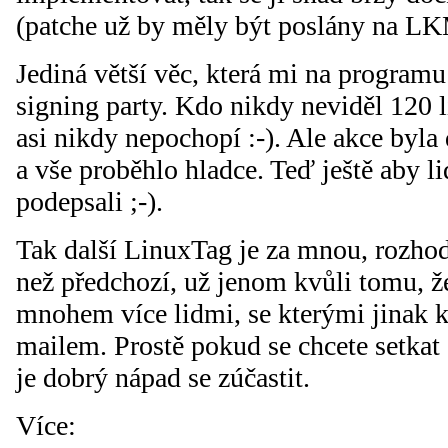
(patche už by měly být poslány na L
Jediná větší věc, která mi na programu
signing party. Kdo nikdy neviděl 120 l
asi nikdy nepochopí :-). Ale akce byl
a vše proběhlo hladce. Teď ještě aby li
podepsali ;-).
Tak další LinuxTag je za mnou, rozho
než předchozí, už jenom kvůli tomu, ž
mnohem více lidmi, se kterými jinak
mailem. Prostě pokud se chcete setkat
je dobrý nápad se zúčastit.
Více: