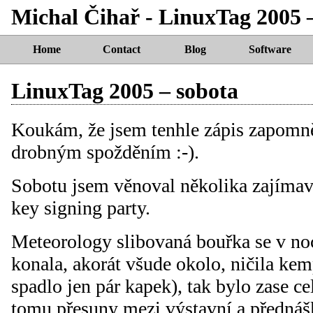
Michal Čihař - LinuxTag 2005 
Home
Contact
Blog
Software
LinuxTag 2005 – sobota
Koukám, že jsem tenhle zápis zapomně
drobným spožděním :-).
Sobotu jsem věnoval několika zajíma
key signing party.
Meteorology slibovaná bouřka se v noc
konala, akorát všude okolo, ničila kem
spadlo jen pár kapek), tak bylo zase c
tomu přesuny mezi výstavní a předná