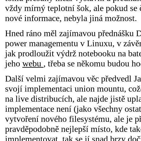
vždy mírný teplotní šok, ale pokud se 
nové informace, nebyla jiná možnost.
Hned ráno měl zajímavou přednášku 
power managementu v Linuxu, v závěru 
jak prodloužit výdrž notebooku na bate
jeho
webu
, třeba se někomu budou ho
Další velmi zajímavou věc předvedl Ja
svojí implementaci union mountu, cože
na live distribucích, ale najde jistě up
implementace není (jako všechny ostat
vytvoření nového filesystému, ale je 
pravděpodobně nejlepší místo, kde ta
implementovat, tak se jí snad brzy d