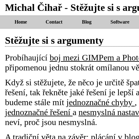
Michal Čihař - Stěžujte si s ar
Home
Contact
Blog
Software
Stěžujte si s argumenty
Probíhaující
boj mezi GIMPem a Pho
připomenou jednu stokrát omílanou vě
Když si stěžujete, že něco je určitě špa
řešení, tak řekněte jaké řešení je lepší 
budeme stále mít
jednoznačné chyby
,
jednoznačné řešení
a
nesmyslná nasta
neví, proč jsou nesmyslná.
A tradiční věta na závěr: plácání v blo