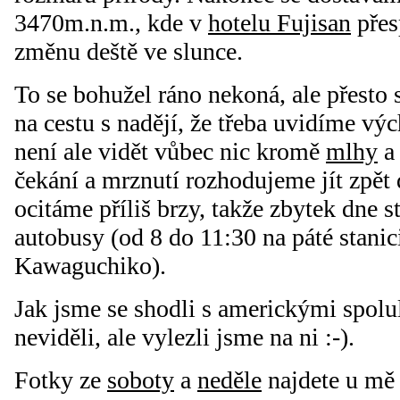
3470m.n.m., kde v
hotelu Fujisan
přes
změnu deště ve slunce.
To se bohužel ráno nekoná, ale přesto
na cestu s nadějí, že třeba uvidíme vý
není ale vidět vůbec nic kromě
mlhy
a 
čekání a mrznutí rozhodujeme jít zpět
ocitáme příliš brzy, takže zbytek dne 
autobusy (od 8 do 11:30 na páté stanic
Kawaguchiko).
Jak jsme se shodli s americkými spolul
neviděli, ale vylezli jsme na ni :-).
Fotky ze
soboty
a
neděle
najdete u mě