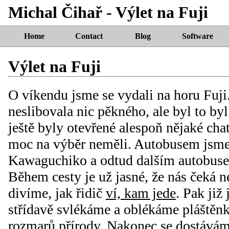
Michal Čihař - Výlet na Fuji
Home
Contact
Blog
Software
Výlet na Fuji
O víkendu jsme se vydali na horu Fuj
neslibovala nic pěkného, ale byl to by
ještě byly otevřené alespoň nějaké cha
moc na výběr neměli. Autobusem jsme 
Kawaguchiko a odtud dalším autobusem
Během cesty je už jasné, že nás čeká n
divíme, jak řidič
ví, kam jede
. Pak již
střídavě svlékáme a oblékáme pláštěnk
rozmarů přírody. Nakonec se dostávám