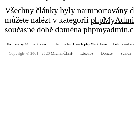
Všechny články byly naimportovány do
můžete nalézt v kategorii
phpMyAdmi
současné době doména phpmyadmin.c
Written by
Michal Čihař
Filed under:
Czech
phpMyAdmin
Published o
Copyright © 2001 - 2026
Michal Čihař
License
Donate
Search