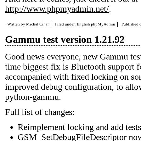
http://www.phpmyadmin.net/
.
Written by
Michal Čihař
Filed under:
English
phpMyAdmin
Published 
Gammu test version 1.21.92
Good news everyone, new Gammu testin
time biggest fix is Bluetooth support
accompanied with fixed locking on so
improved debug configuration, to allo
python-gammu.
Full list of changes:
Reimplement locking and add tests 
GSM_SetDebugFileDescriptor now 