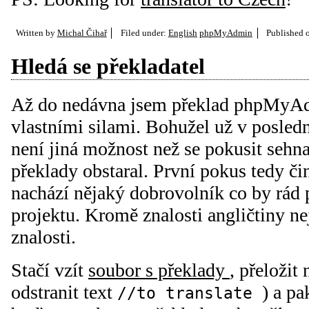
Written by
Michal Čihař
Filed under:
English
phpMyAdmin
Published 
Hledá se překladatel
Až do nedávna jsem překlad phpMyAd
vlastními silami. Bohužel už v posled
není jiná možnost než se pokusit sehn
překlady obstaral. První pokus tedy čin
nachází nějaký dobrovolník co by rá
projektu. Kromě znalosti angličtiny ne
znalosti.
Stačí vzít
soubor s překlady
, přeložit
odstranit text
) a pa
//to translate