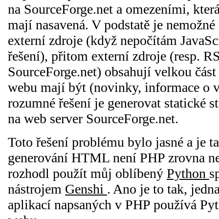
na SourceForge.net a omezeními, kter
mají nasavená. V podstatě je nemožné 
externí zdroje (když nepočítám JavaS
řešení), přitom externí zdroje (resp. R
SourceForge.net) obsahují velkou část 
webu mají být (novinky, informace o v
rozumné řešení je generovat statické st
na web server SourceForge.net.
Toto řešení problému bylo jasné a je ta
generování HTML není PHP zrovna nejl
rozhodl použít můj oblíbený
Python
s
nástrojem
Genshi
. Ano je to tak, jedn
aplikací napsaných v PHP používá Pyt