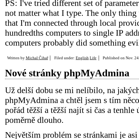
PS: I've tried different set of parameter
not matter what I type. The only thing
that I'm connected through local prov
hundredths computers to single IP add
computers probably did something evi
Written by
Michal Čihař
Filed under:
English
Life
Published on
Nov. 24
Nové stránky phpMyAdmina
Už delší dobu se mi nelíbilo, na jaký
phpMyAdmina a chtěl jsem s tím něco u
pořád těžší a těžší najít si čas a tenhle
poměrně dlouho.
Největším problém se stránkami je as