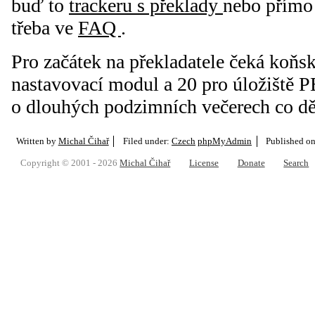
buď to
trackeru s překlady
nebo přímo 
třeba ve
FAQ
.
Pro začátek na překladatele čeká koňs
nastavovací modul a 20 pro úložiště P
o dlouhých podzimních večerech co děla
Written by
Michal Čihař
Filed under:
Czech
phpMyAdmin
Published o
Copyright © 2001 - 2026
Michal Čihař
License
Donate
Search