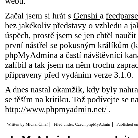
webu.
Začal jsem si hrát s
Genshi
a
feedpars
bez jakékoliv představy o vzhledu a ja
úspěch, prostě jsem se jen chtěl naučit
první nástřel se pokusným králíkům (
phpMyAdmina a častí návštěvnící ka
zalíbil a tak jsem na něm trochu zapra
připraveny před vydáním verze 3.1.0.
A dnes nastal okamžik, kdy byly nahra
se těším na kritiku. Tož podívejte se n
http://www.phpmyadmin.net/
.
Written by
Michal Čihař
Filed under:
Czech
phpMyAdmin
Published o