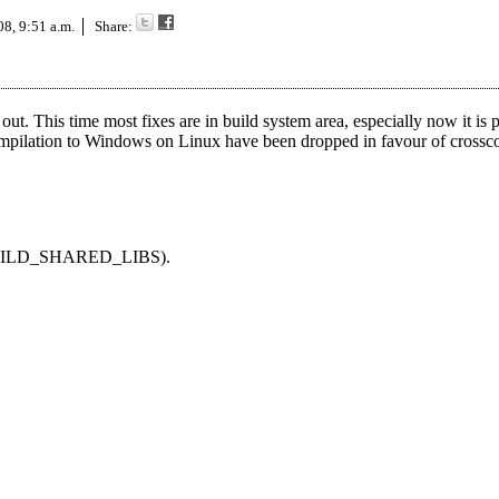
08, 9:51 a.m.
Share:
 This time most fixes are in build system area, especially now it is p
pilation to Windows on Linux have been dropped in favour of crossc
. BUILD_SHARED_LIBS).