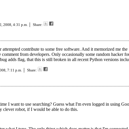
2, 2008, 4:31 p.m.
Share:
r attempted contribute to some free software. And it memorized me the 
e comment from developers. Only occasionally some random hacker fou
 adds flag, that this is still broken in all recent Python versions inclu
2008, 7:11 p.m.
Share:
 time I want to use searching? Guess what I'm even logged in using Go
 clever robot, if I would be able to do this.
matter what I type. The only thing which does matter is that I'm connecte