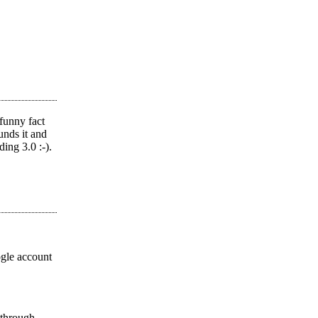
funny fact
nds it and
ding 3.0 :-).
ogle account
d through