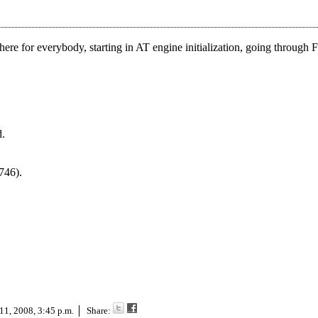
ere for everybody, starting in AT engine initialization, going throug
d.
746).
11, 2008, 3:45 p.m.
Share: