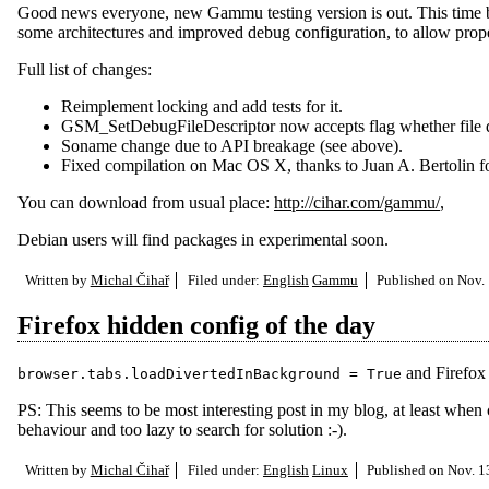
Good news everyone, new Gammu testing version is out. This time b
some architectures and improved debug configuration, to allow pro
Full list of changes:
Reimplement locking and add tests for it.
GSM_SetDebugFileDescriptor now accepts flag whether file d
Soname change due to API breakage (see above).
Fixed compilation on Mac OS X, thanks to Juan A. Bertolin fo
You can download from usual place:
http://cihar.com/gammu/
,
Debian users will find packages in experimental soon.
Written by
Michal Čihař
Filed under:
English
Gammu
Published on
Nov. 
Firefox hidden config of the day
and Firefox 
browser.tabs.loadDivertedInBackground = True
PS: This seems to be most interesting post in my blog, at least when
behaviour and too lazy to search for solution :-).
Written by
Michal Čihař
Filed under:
English
Linux
Published on
Nov. 1