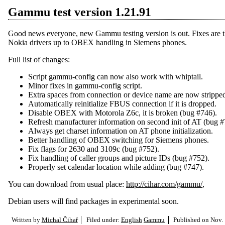
Gammu test version 1.21.91
Good news everyone, new Gammu testing version is out. Fixes are th
Nokia drivers up to OBEX handling in Siemens phones.
Full list of changes:
Script gammu-config can now also work with whiptail.
Minor fixes in gammu-config script.
Extra spaces from connection or device name are now strippe
Automatically reinitialize FBUS connection if it is dropped.
Disable OBEX with Motorola Z6c, it is broken (bug #746).
Refresh manufacturer information on second init of AT (bug #
Always get charset information on AT phone initialization.
Better handling of OBEX switching for Siemens phones.
Fix flags for 2630 and 3109c (bug #752).
Fix handling of caller groups and picture IDs (bug #752).
Properly set calendar location while adding (bug #747).
You can download from usual place:
http://cihar.com/gammu/
,
Debian users will find packages in experimental soon.
Written by
Michal Čihař
Filed under:
English
Gammu
Published on
Nov. 