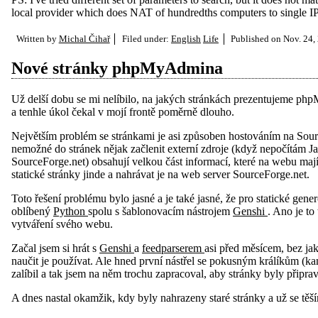
local provider which does NAT of hundredths computers to single IP
Written by
Michal Čihař
Filed under:
English
Life
Published on
Nov. 24,
Nové stránky phpMyAdmina
Už delší dobu se mi nelíbilo, na jakých stránkách prezentujeme phpMyA
a tenhle úkol čekal v mojí frontě poměrně dlouho.
Největším problém se stránkami je asi způsoben hostováním na Sour
nemožné do stránek nějak začlenit externí zdroje (když nepočítám J
SourceForge.net) obsahují velkou část informací, které na webu mají
statické stránky jinde a nahrávat je na web server SourceForge.net.
Toto řešení problému bylo jasné a je také jasné, že pro statické ge
oblíbený
Python
spolu s šablonovacím nástrojem
Genshi
. Ano je to
vytváření svého webu.
Začal jsem si hrát s
Genshi
a
feedparserem
asi před měsícem, bez jak
naučit je používat. Ale hned první nástřel se pokusným králíkům 
zalíbil a tak jsem na něm trochu zapracoval, aby stránky byly připr
A dnes nastal okamžik, kdy byly nahrazeny staré stránky a už se těší