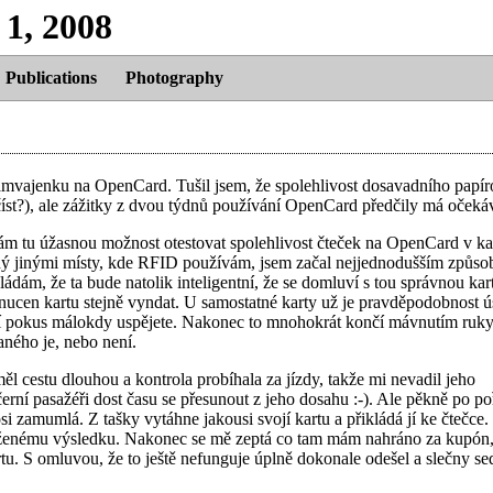
 1, 2008
Publications
Photography
 tramvajenku na OpenCard. Tušil jsem, že spolehlivost dosavadního papí
ečíst?), ale zážitky z dvou týdnů používání OpenCard předčily má očeká
 mám tu úžasnou možnost otestovat spolehlivost čteček na OpenCard v 
aný jinými místy, kde RFID používám, jsem začal nejjednodušším způso
ádám, že ta bude natolik inteligentní, že se domluví s tou správnou ka
donucen kartu stejně vyndat. U samostatné karty už je pravděpodobnost 
ní pokus málokdy uspějete. Nakonec to mnohokrát končí mávnutím ruky 
aného je, nebo není.
l cestu dlouhou a kontrola probíhala za jízdy, takže mi nevadil jeho
rní pasažéři dost času se přesunout z jeho dosahu :-). Ale pěkně po po
si zamumlá. Z tašky vytáhne jakousi svojí kartu a přikládá jí ke čtečce.
kýženému výsledku. Nakonec se mě zeptá co tam mám nahráno za kupón
tu. S omluvou, že to ještě nefunguje úplně dokonale odešel a slečny sed