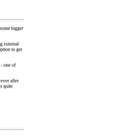
o some bigger
g external
ption to get
 - one of
ever after
s quite