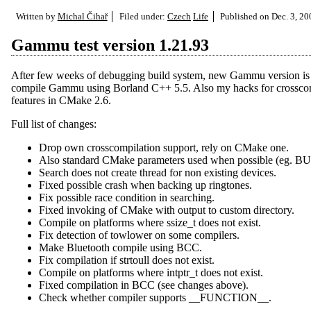
Written by
Michal Čihař
Filed under:
Czech
Life
Published on
Dec. 3, 20
Gammu test version 1.21.93
After few weeks of debugging build system, new Gammu version is out.
compile Gammu using Borland C++ 5.5. Also my hacks for crosscom
features in CMake 2.6.
Full list of changes:
Drop own crosscompilation support, rely on CMake one.
Also standard CMake parameters used when possible (eg
Search does not create thread for non existing devices.
Fixed possible crash when backing up ringtones.
Fix possible race condition in searching.
Fixed invoking of CMake with output to custom directory.
Compile on platforms where ssize_t does not exist.
Fix detection of towlower on some compilers.
Make Bluetooth compile using BCC.
Fix compilation if strtoull does not exist.
Compile on platforms where intptr_t does not exist.
Fixed compilation in BCC (see changes above).
Check whether compiler supports __FUNCTION__.