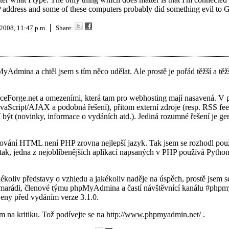
 address and some of these computers probably did something evil to 
 2008, 11:47 p.m.
Share:
dmina a chtěl jsem s tím něco udělat. Ale prostě je pořád těžší a těžší
ceForge.net a omezeními, která tam pro webhosting mají nasavená. V p
avaScript/AJAX a podobná řešení), přitom externí zdroje (resp. RSS fe
 být (novinky, informace o vydáních atd.). Jediná rozumné řešení je ge
nerování HTML není PHP zrovna nejlepší jazyk. Tak jsem se rozhodl pou
 tak, jedna z nejoblíbenějších aplikací napsaných v PHP používá Pytho
ékoliv představy o vzhledu a jakékoliv naděje na úspěch, prostě jsem se
(kamarádi, členové týmu phpMyAdmina a častí návštěvnící kanálu #php
aveny před vydáním verze 3.1.0.
m na kritiku. Tož podívejte se na
http://www.phpmyadmin.net/
.