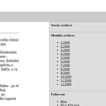
Yearly archives
Monthly archives
rového řešení
1/2008
vání.
2/2008
3/2008
každodenním
4/2008
bem -
5/2008
rtou. Bohužel
6/2008
úspěchu o
7/2008
8/2008
řidiče, a vy
9/2008
10/2008
11/2008
12/2008
řádku - po té
 Pak
, po
Follow me
ící naproti
Blog
Blog RSS feed