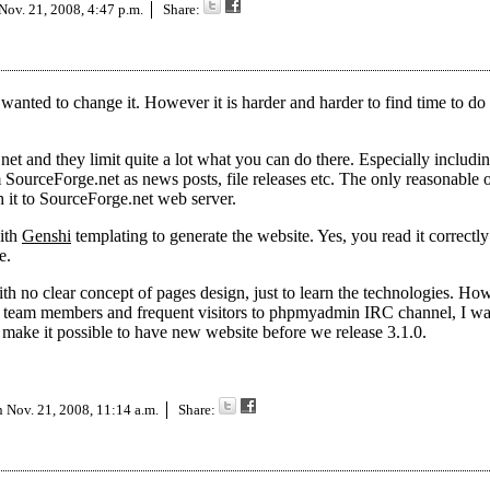
Nov. 21, 2008, 4:47 p.m.
Share:
wanted to change it. However it is harder and harder to find time to d
et and they limit quite a lot what you can do there. Especially includin
m SourceForge.net as news posts, file releases etc. The only reasonable o
sh it to SourceForge.net web server.
ith
Genshi
templating to generate the website. Yes, you read it correctly
e.
h no clear concept of pages design, just to learn the technologies. How
n team members and frequent visitors to phpmyadmin IRC channel, I wa
to make it possible to have new website before we release 3.1.0.
on
Nov. 21, 2008, 11:14 a.m.
Share: