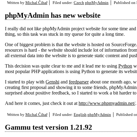
Written by
Michal Čihař
Filed under:
Czech
phpMyAdmin
Published on
phpMyAdmin has new website
I really did not like phpMyAdmin project website for some time and 
thing, so this task was stuck in my queue for quite a long time.
One of biggest problem is that the website is hosted on SourceForge.n
resources is hard - the website should include lot of information fro
all external data into the website is to generate static content and pu
This decision was quite clear to me and it lead me to using
Python
w
most popular PHP applications is using Python to generate its websit
I started to play with
Genshi
and
feedparser
about one month ago, wit
creating first proposal and showing it to some friends, phpMyAdmi
surprised about positive feedback, so I started to work a bit harder 
And here it comes, just check it out at
http://www.phpmyadmin.net/
.
Written by
Michal Čihař
Filed under:
English
phpMyAdmin
Published 
Gammu test version 1.21.92