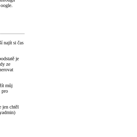
Google.
 najít si čas
odstatě je
edy ze
nerovat
žít můj
n pro
 jen chtěl
myadmin)