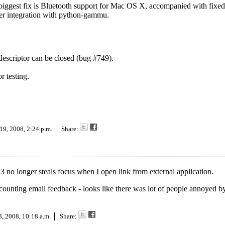
iggest fix is Bluetooth support for Mac OS X, accompanied with fixed
per integration with python-gammu.
escriptor can be closed (bug #749).
r testing.
19, 2008, 2:24 p.m.
Share:
3 no longer steals focus when I open link from external application.
 counting email feedback - looks like there was lot of people annoyed by
3, 2008, 10:18 a.m.
Share: