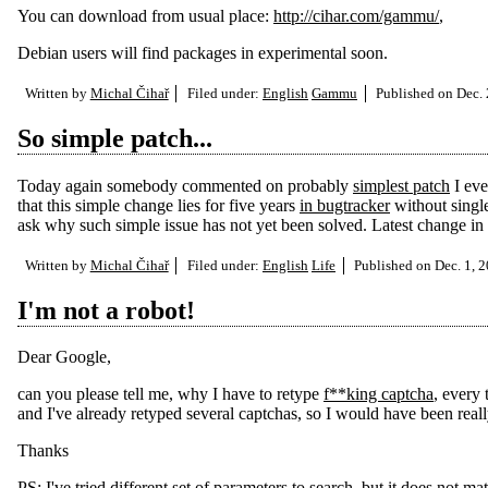
You can download from usual place:
http://cihar.com/gammu/
,
Debian users will find packages in experimental soon.
Written by
Michal Čihař
Filed under:
English
Gammu
Published on
Dec. 
So simple patch...
Today again somebody commented on probably
simplest patch
I eve
that this simple change lies for five years
in bugtracker
without singl
ask why such simple issue has not yet been solved. Latest change in bug
Written by
Michal Čihař
Filed under:
English
Life
Published on
Dec. 1, 
I'm not a robot!
Dear Google,
can you please tell me, why I have to retype
f**king captcha
, every
and I've already retyped several captchas, so I would have been really
Thanks
PS: I've tried different set of parameters to search, but it does not 