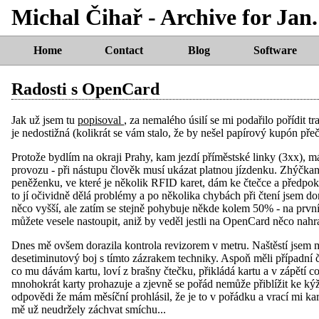
Michal Čihař - Archive for Jan.
Home
Contact
Blog
Software
Radosti s OpenCard
Jak už jsem tu
popisoval
, za nemalého úsilí se mi podařilo pořídit
je nedostižná (kolikrát se vám stalo, že by nešel papírový kupón př
Protože bydlím na okraji Prahy, kam jezdí příměstské linky (3xx),
provozu - při nástupu člověk musí ukázat platnou jízdenku. Zhýčk
peněženku, ve které je několik RFID karet, dám ke čtečce a předpokl
to jí očividně dělá problémy a po několika chybách při čtení jsem 
něco vyšší, ale zatím se stejně pohybuje někde kolem 50% - na prv
můžete vesele nastoupit, aniž by veděl jestli na OpenCard něco nahr
Dnes mě ovšem dorazila kontrola revizorem v metru. Naštěstí jsem mě
desetiminutový boj s tímto zázrakem techniky. Aspoň měli případní če
co mu dávám kartu, loví z brašny čtečku, přikládá kartu a v zápětí co
mnohokrát karty prohazuje a zjevně se pořád nemůže přiblížit ke 
odpovědi že mám měsíční prohlásil, že je to v pořádku a vrací mi kar
mě už neudržely záchvat smíchu...